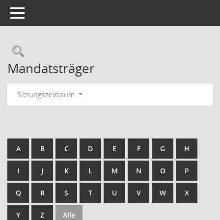
Toggle navigation
Rechercheauswahl
Mandatsträger
Sitzungszeitraum
A
B
C
D
E
F
G
H
I
J
K
L
M
N
O
P
Q
R
S
T
U
V
W
X
Y
Z
Alle