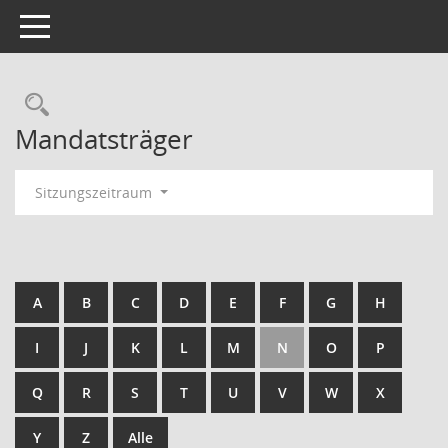
Toggle navigation
Rechercheauswahl
Mandatsträger
Sitzungszeitraum
A
B
C
D
E
F
G
H
I
J
K
L
M
N
O
P
Q
R
S
T
U
V
W
X
Y
Z
Alle