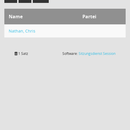
Name
Partei
Nathan, Chris
(Wird in
1 Satz
Software:
Sitzungsdienst
Session