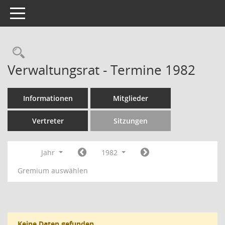
Toggle navigation
Rechercheauswahl
Verwaltungsrat - Termine 1982
Informationen
Mitglieder
Vertreter
Sitzungen
Jahr
1982
Gremium auswählen
Keine Daten gefunden.