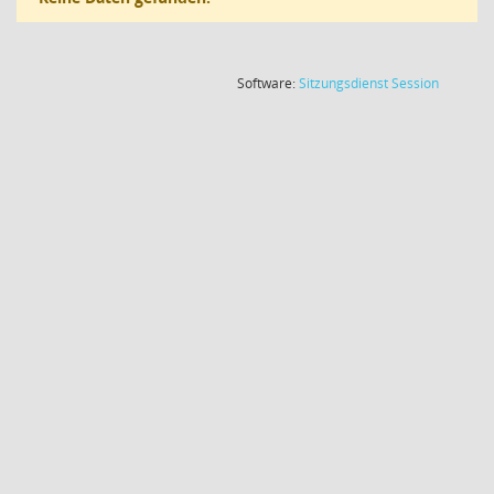
(Wird in
Software:
Sitzungsdienst
Session