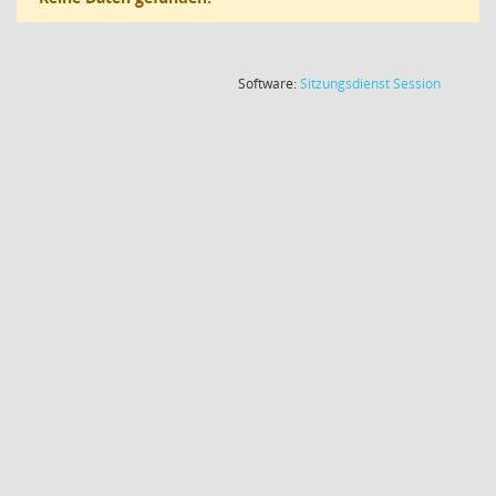
(Wird in
Software:
Sitzungsdienst
Session