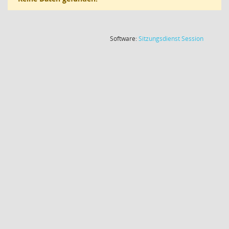
(Wird in
Software:
Sitzungsdienst
Session