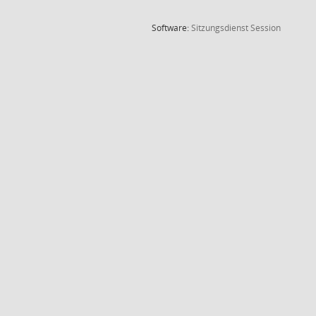
(Wird in
Software:
Sitzungsdienst
Session