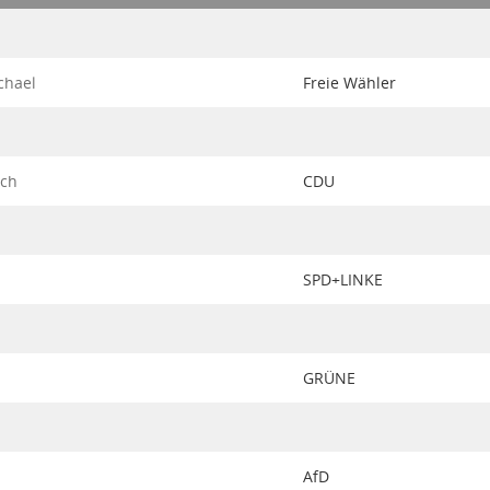
chael
Freie Wähler
ich
CDU
SPD+LINKE
GRÜNE
AfD