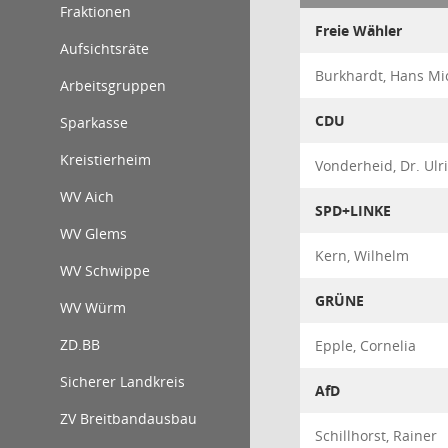
Fraktionen
Freie Wähler
Aufsichtsräte
Burkhardt, Hans Mi
Arbeitsgruppen
CDU
Sparkasse
Kreistierheim
Vonderheid, Dr. Ulr
WV Aich
SPD+LINKE
WV Glems
Kern, Wilhelm
WV Schwippe
GRÜNE
WV Würm
ZD.BB
Epple, Cornelia
Sicherer Landkreis
AfD
ZV Breitbandausbau
Schillhorst, Rainer