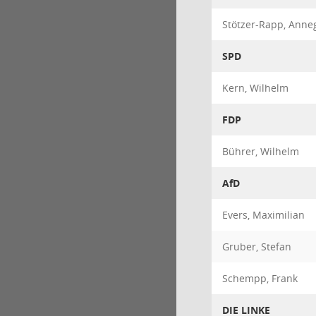
Stötzer-Rapp, Anne
SPD
Kern, Wilhelm
FDP
Bührer, Wilhelm
AfD
Evers, Maximilian
Gruber, Stefan
Schempp, Frank
DIE LINKE