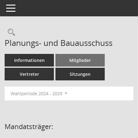
Toggle navigation
Rechercheauswahl
Planungs- und Bauausschuss
Informationen
Mitglieder
Vertreter
Sitzungen
Wahlperiode 2024 - 2029
Mandatsträger: