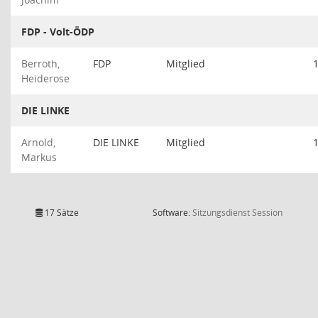
FDP - Volt-ÖDP
Berroth,
FDP
Mitglied
Heiderose
DIE LINKE
Arnold,
DIE LINKE
Mitglied
Markus
(Wird in
17 Sätze
Software:
Sitzungsdienst
Session