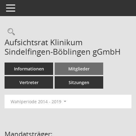
Toggle navigation
Rechercheauswahl
Aufsichtsrat Klinikum
Sindelfingen-Böblingen gGmbH
Informationen
Mitglieder
Vertreter
Sitzungen
Wahlperiode 2014 - 2019
Mandatsträger: