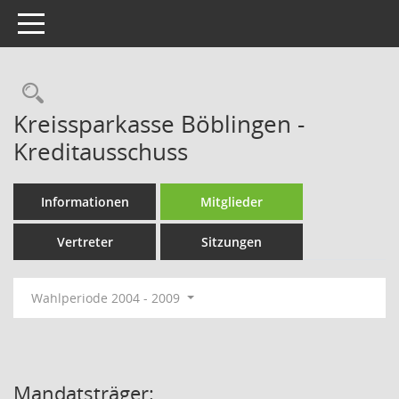
Toggle navigation
Rechercheauswahl
Kreissparkasse Böblingen -
Kreditausschuss
Informationen
Mitglieder
Vertreter
Sitzungen
Wahlperiode 2004 - 2009
Mandatsträger: