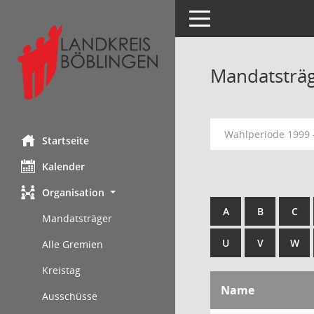
Toggle navigation
Mandatsträ
Wahlperiode 1999 
Startseite
Kalender
Organisation
A
B
C
Mandatsträger
U
V
W
Alle Gremien
Kreistag
Name
Ausschüsse