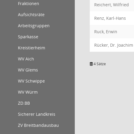
Fraktionen
Reichert, Wilfried
Aufsichtsräte
Renz, Karl-Hans
Arbeitsgruppen
Ruck, Erwin
Sparkasse
Rücker, Dr. Joachim
Kreistierheim
WV Aich
4 Sätze
WV Glems
WV Schwippe
WV Würm
ZD.BB
Sicherer Landkreis
ZV Breitbandausbau