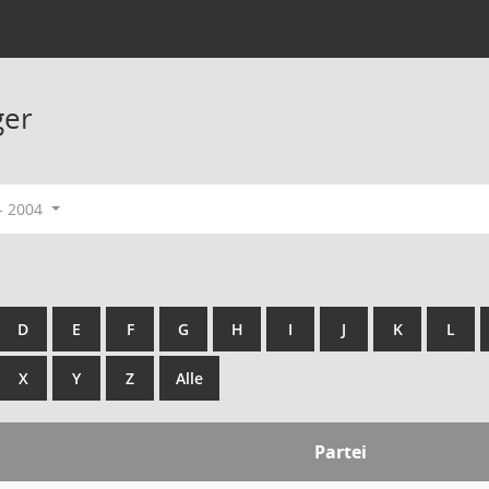
ger
- 2004
D
E
F
G
H
I
J
K
L
X
Y
Z
Alle
Partei