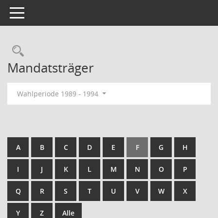
Toggle navigation
Rechercheauswahl
Mandatsträger
Wahlperiode 1989 - 1994
A
B
C
D
E
F
G
H
I
J
K
L
M
N
O
P
Q
R
S
T
U
V
W
X
Y
Z
Alle