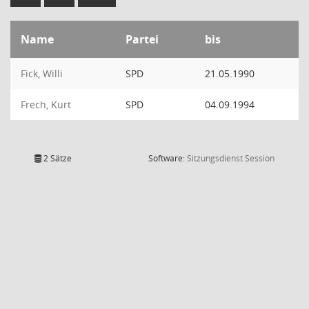
Name
Partei
bis
Fick, Willi
SPD
21.05.1990
Frech, Kurt
SPD
04.09.1994
(Wird in
2 Sätze
Software:
Sitzungsdienst
Session