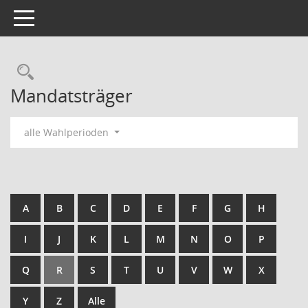
Toggle navigation
Rechercheauswahl
Mandatsträger
alle Wahlperioden
A
B
C
D
E
F
G
H
I
J
K
L
M
N
O
P
Q
R
S
T
U
V
W
X
Y
Z
Alle