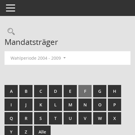
Toggle navigation
Rechercheauswahl
Mandatsträger
Wahlperiode 2004 - 2009
A
B
C
D
E
F
G
H
I
J
K
L
M
N
O
P
Q
R
S
T
U
V
W
X
Y
Z
Alle