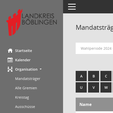
Toggle navigation
Mandatsträ
Wahlperiode 2024 
Startseite
Kalender
Organisation
A
B
C
Mandatsträger
U
V
W
Alle Gremien
Kreistag
Name
Ausschüsse