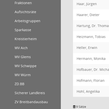
Fraktionen
Haar, Jürgen
Aufsichtsräte
Haarer, Dieter
Arbeitsgruppen
Hartung, Dr. Thoma
Sparkasse
Heizmann, Tobias
Kreistierheim
Heller, Erwin
WV Aich
WV Glems
Hermann, Monika
WV Schwippe
Hofbauer, Dr. Micha
WV Würm
Hofmann, Florian
ZD.BB
Hohl, Angelika
Sicherer Landkreis
ZV Breitbandausbau
9 Sätze