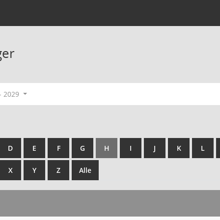
ger
- 2029
D
E
F
G
H
I
J
K
L
X
Y
Z
Alle