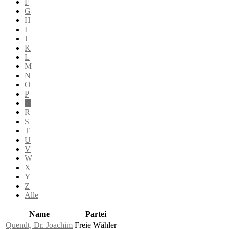
F
G
H
I
J
K
L
M
N
O
P
Q
R
S
T
U
V
W
X
Y
Z
Alle
Name
Partei
Quendt, Dr. Joachim
Freie Wähler