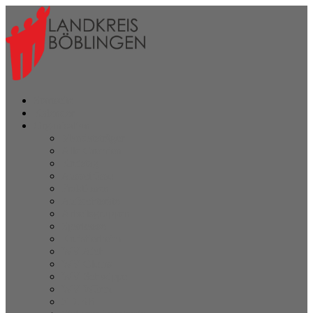
Startseite
Kalender
Organisation
Mandatsträger
Alle Gremien
Kreistag
Ausschüsse
Fraktionen
Aufsichtsräte
Arbeitsgruppen
Sparkasse
Kreistierheim
WV Aich
WV Glems
WV Schwippe
WV Würm
ZD.BB