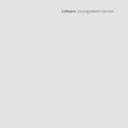
(Wird in
Software:
Sitzungsdienst
Session