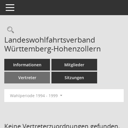
Toggle navigation
Rechercheauswahl
Landeswohlfahrtsverband
Württemberg-Hohenzollern
Informationen
Mitglieder
Vertreter
Sitzungen
Wahlperiode 1994 - 1999
Keine Vertreterzuordnungen gefunden.