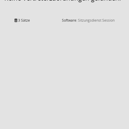
(Wird in
3 Sätze
Software:
Sitzungsdienst
Session