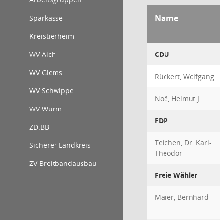
Name
Sparkasse
Kreistierheim
WV Aich
CDU
WV Glems
Rückert, Wolfgang
WV Schwippe
Noë, Helmut J.
WV Würm
FDP
ZD.BB
Teichen, Dr. Karl-
Sicherer Landkreis
Theodor
ZV Breitbandausbau
Freie Wähler
Maier, Bernhard