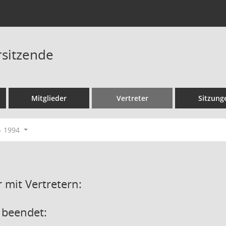
rsitzende
Mitglieder
Vertreter
Sitzung
- 1994
 mit Vertretern:
 beendet: