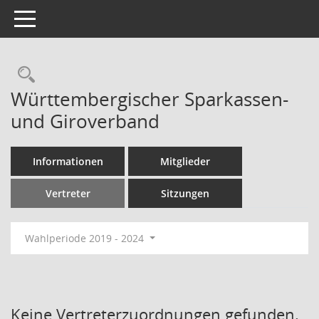
Toggle navigation
Rechercheauswahl
Württembergischer Sparkassen-
und Giroverband
Informationen
Mitglieder
Vertreter
Sitzungen
Wahlperiode 2019 - 2024
Keine Vertreterzuordnungen gefunden.