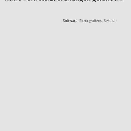
(Wird in
Software:
Sitzungsdienst
Session