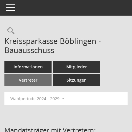
Toggle navigation
Rechercheauswahl
Kreissparkasse Böblingen -
Bauausschuss
Informationen
Mitglieder
Vertreter
Sitzungen
Wahlperiode 2024 - 2029
Mandatsträger mit Vertretern: