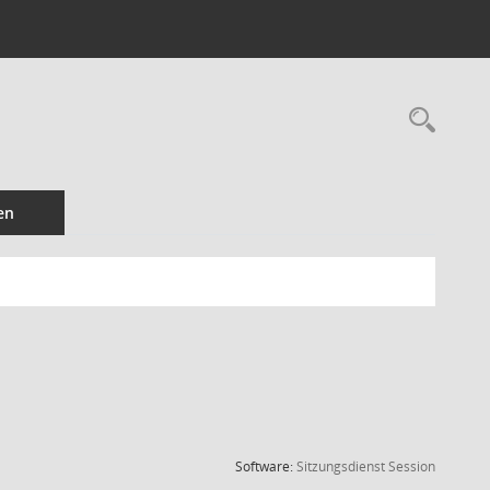
Rec
en
(Wird in
Software:
Sitzungsdienst
Session