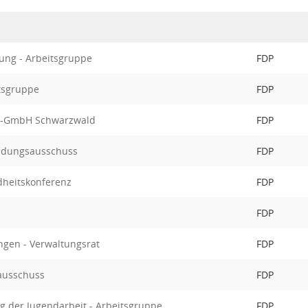
ung - Arbeitsgruppe
FDP
itsgruppe
FDP
ce-GmbH Schwarzwald
FDP
ildungsausschuss
FDP
heitskonferenz
FDP
FDP
ngen - Verwaltungsrat
FDP
ausschuss
FDP
ng der Jugendarbeit - Arbeitsgruppe
FDP