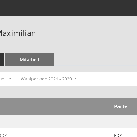
Maximilian
Mitarbeit
uell
Wahlperiode 2024 - 2029
Partei
-ÖDP
FDP