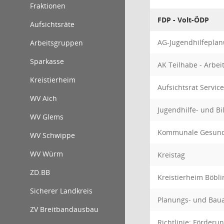
Fraktionen
FDP - Volt-ÖDP
Aufsichtsräte
AG-Jugendhilfeplan
Arbeitsgruppen
Sparkasse
AK Teilhabe - Arbe
Kreistierheim
Aufsichtsrat Servi
WV Aich
Jugendhilfe- und B
WV Glems
Kommunale Gesund
WV Schwippe
WV Würm
Kreistag
ZD.BB
Kreistierheim Böbli
Sicherer Landkreis
Planungs- und Bau
ZV Breitbandausbau
Richtlinie: Förderu