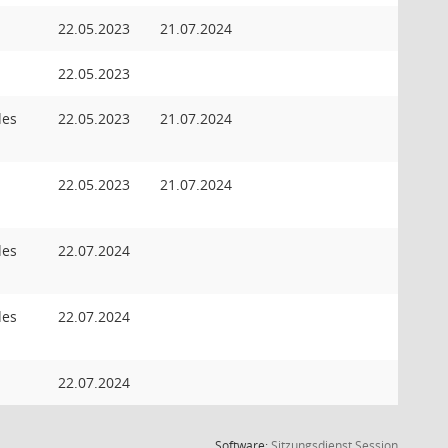
22.05.2023
21.07.2024
22.05.2023
des
22.05.2023
21.07.2024
22.05.2023
21.07.2024
des
22.07.2024
des
22.07.2024
22.07.2024
(Wird in
Software:
Sitzungsdienst
Session