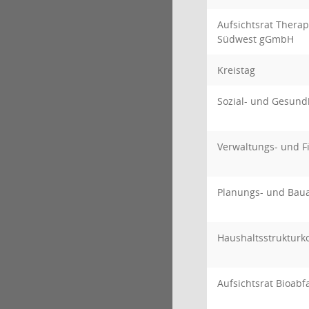
Aufsichtsrat Thera
Südwest gGmbH
Kreistag
Sozial- und Gesund
Verwaltungs- und 
Planungs- und Bau
Haushaltsstrukturk
Aufsichtsrat Bioab