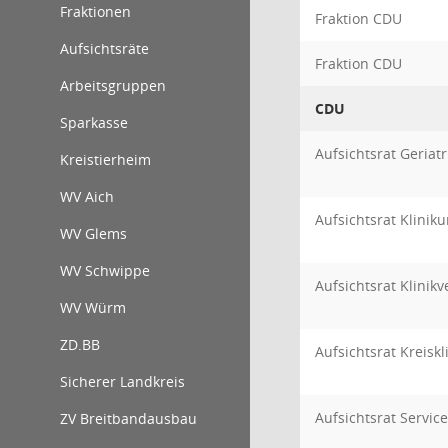
Fraktionen
Fraktion CDU
Aufsichtsräte
Fraktion CDU
Arbeitsgruppen
CDU
Sparkasse
Aufsichtsrat Geriat
Kreistierheim
WV Aich
Aufsichtsrat Klini
WV Glems
WV Schwippe
Aufsichtsrat Klini
WV Würm
ZD.BB
Aufsichtsrat Kreis
Sicherer Landkreis
Aufsichtsrat Servi
ZV Breitbandausbau