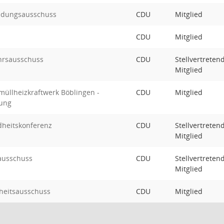
ildungsausschuss
CDU
Mitglied
CDU
Mitglied
hrsausschuss
CDU
Stellvertreten
Mitglied
üllheizkraftwerk Böblingen -
CDU
Mitglied
ung
heitskonferenz
CDU
Stellvertreten
Mitglied
ausschuss
CDU
Stellvertreten
Mitglied
heitsausschuss
CDU
Mitglied