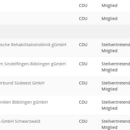
CDU
Mitglied
CDU
Mitglied
rische Rehabilitationsklinik gGmbH
CDU
Stellvertreten
Mitglied
kum Sindelfingen-Böblingen gGmbH
CDU
Stellvertreten
Mitglied
kverbund Südwest GmbH
CDU
Stellvertreten
Mitglied
kliniken Böblingen gGmbH
CDU
Stellvertreten
Mitglied
ce-GmbH Schwarzwald
CDU
Stellvertreten
Mitglied