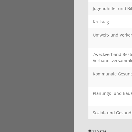
Jugendhilfe- und B
Kreistag
Umwelt- und Verke
Zweckverband Restm
Verbandsversamml
Kommunale Gesund
Planungs- und Bau
Sozial- und Gesund
21 Sätze