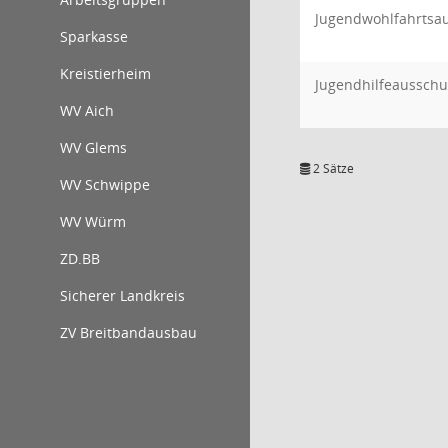
Jugendwohlfahrtsa
Sparkasse
Kreistierheim
Jugendhilfeausschu
WV Aich
WV Glems
2 Sätze
WV Schwippe
WV Würm
ZD.BB
Sicherer Landkreis
ZV Breitbandausbau