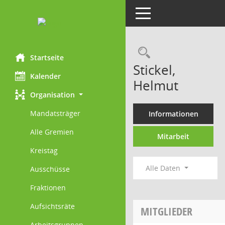
Toggle navigation
Rechercheau
Startseite
Stickel,
Kalender
Helmut
Organisation
Mandatsträger
Informationen
Alle Gremien
Mitarbeit
Kreistag
Alle Daten
Ausschüsse
Fraktionen
Aufsichtsräte
MITGLIEDER
Arbeitsgruppen