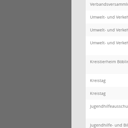
Verbandsversamml
Umwelt- und Verke
Umwelt- und Verke
Umwelt- und Verke
Kreistierheim Böbli
Kreistag
Kreistag
Jugendhilfeausschu
Jugendhilfe- und B