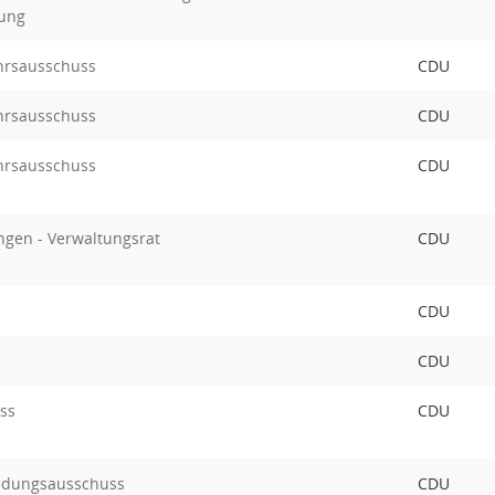
ung
hrsausschuss
CDU
hrsausschuss
CDU
hrsausschuss
CDU
ngen - Verwaltungsrat
CDU
CDU
CDU
ss
CDU
ildungsausschuss
CDU