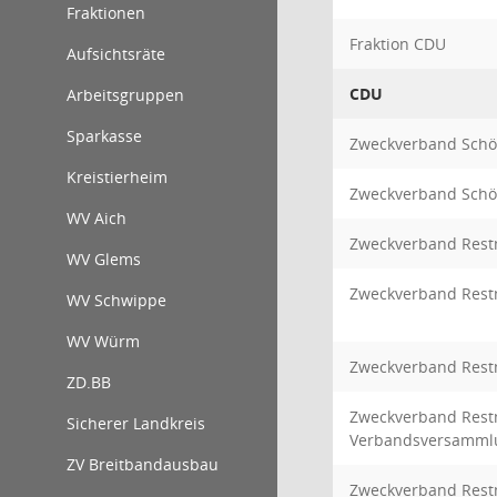
Fraktionen
Fraktion CDU
Aufsichtsräte
CDU
Arbeitsgruppen
Sparkasse
Zweckverband Sch
Kreistierheim
Zweckverband Sch
WV Aich
Zweckverband Restm
WV Glems
Zweckverband Restm
WV Schwippe
WV Würm
Zweckverband Restm
ZD.BB
Zweckverband Restm
Sicherer Landkreis
Verbandsversamml
ZV Breitbandausbau
Zweckverband Restm