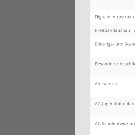
Digitale Infrastruk
Breitbandausbau - 
Bildungs- und Sozi
Besonderer beschl
Ältestenrat
AG-Jugendhilfeplan
AG Schulentwicklun