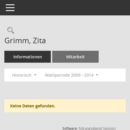
Toggle navigation
Rechercheauswahl
Grimm, Zita
Informationen
Mitarbeit
Historisch
Wahlperiode 2009 - 2014
Keine Daten gefunden.
(Wird in
Software:
Sitzungsdienst
Session