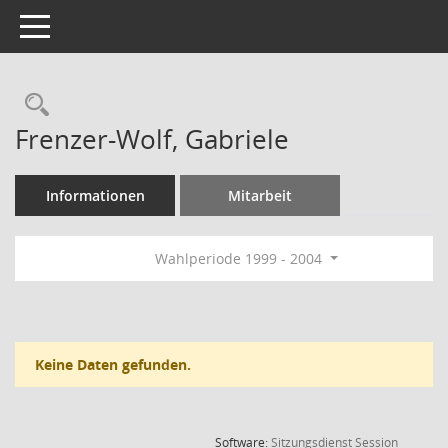
Toggle navigation
Rechercheauswahl
Frenzer-Wolf, Gabriele
Informationen
Mitarbeit
Wahlperiode 1999 - 2004
Keine Daten gefunden.
(Wird in
Software:
Sitzungsdienst
Session