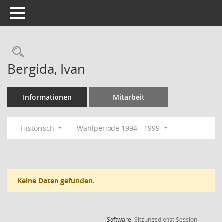
Toggle navigation
Rechercheauswahl
Bergida, Ivan
Informationen
Mitarbeit
Historisch
Wahlperiode 1994 - 1999
Keine Daten gefunden.
(Wird in
Software:
Sitzungsdienst
Session