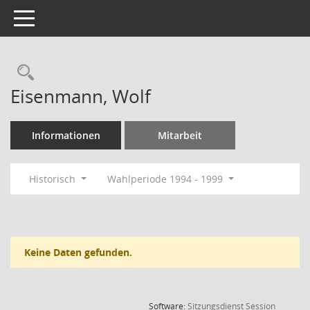
Toggle navigation
Rechercheauswahl
Eisenmann, Wolf
Informationen
Mitarbeit
Historisch
Wahlperiode 1994 - 1999
Keine Daten gefunden.
(Wird in
Software:
Sitzungsdienst
Session