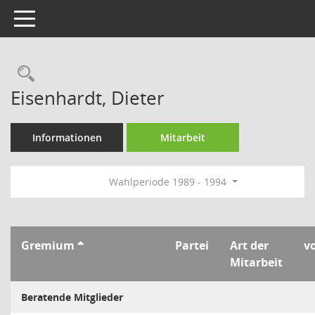
Toggle navigation
Rechercheauswahl
Eisenhardt, Dieter
Informationen
Mitarbeit
Wahlperiode 1989 - 1994
Gremium
Partei
Art der
v
Mitarbeit
Beratende Mitglieder