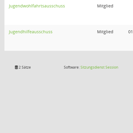
Jugendwohlfahrtsausschuss
Mitglied
Jugendhilfeausschuss
Mitglied
01
(Wird in
2 Sätze
Software:
Sitzungsdienst
Session