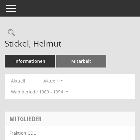
Toggle navigation
Rechercheauswahl
Stickel, Helmut
Informationen
Mitarbeit
Aktuell
Aktuell
Wahlperiode 1989 - 1994
MITGLIEDER
Fraktion CDU