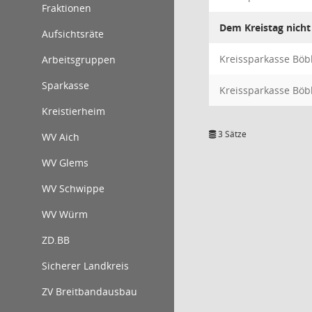
Fraktionen
Dem Kreistag nicht
Aufsichtsräte
Kreissparkasse Böb
Arbeitsgruppen
Sparkasse
Kreissparkasse Böb
Kreistierheim
3 Sätze
WV Aich
WV Glems
WV Schwippe
WV Würm
ZD.BB
Sicherer Landkreis
ZV Breitbandausbau