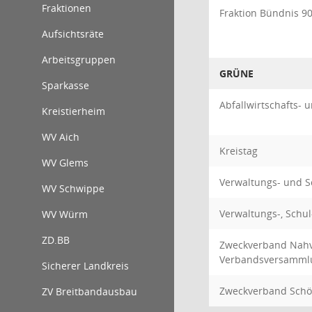
Fraktionen
Fraktion Bündnis 9
Aufsichtsräte
Arbeitsgruppen
GRÜNE
Sparkasse
Abfallwirtschafts-
Kreistierheim
WV Aich
Kreistag
WV Glems
Verwaltungs- und 
WV Schwippe
Verwaltungs-, Schu
WV Würm
ZD.BB
Zweckverband Nahve
Verbandsversamml
Sicherer Landkreis
Zweckverband Sch
ZV Breitbandausbau