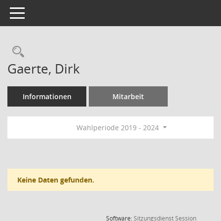
Toggle navigation
Rechercheauswahl
Gaerte, Dirk
Informationen
Mitarbeit
Wahlperiode 2019 - 2024
Keine Daten gefunden.
(Wird in
Software:
Sitzungsdienst
Session