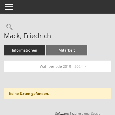
Toggle navigation
Rechercheauswahl
Mack, Friedrich
Informationen
Mitarbeit
Wahlperiode 2019 - 2024
Keine Daten gefunden.
(Wird in
Software:
Sitzungsdienst
Session