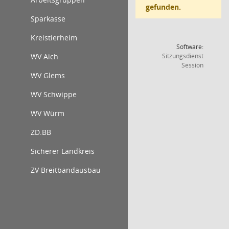
gefunden.
Sparkasse
Kreistierheim
Software:
WV Aich
Sitzungsdienst
(Wird in
Session
WV Glems
WV Schwippe
WV Würm
ZD.BB
Sicherer Landkreis
ZV Breitbandausbau