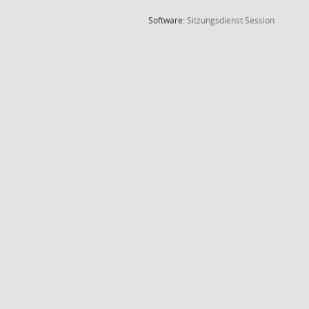
(Wird in
Software:
Sitzungsdienst
Session