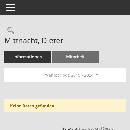
Toggle navigation
Rechercheauswahl
Mittnacht, Dieter
Informationen
Mitarbeit
Wahlperiode 2019 - 2024
Keine Daten gefunden.
(Wird in
Software:
Sitzungsdienst
Session