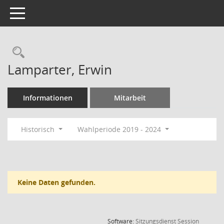
Toggle navigation
Rechercheauswahl
Lamparter, Erwin
Informationen
Mitarbeit
Historisch
Wahlperiode 2019 - 2024
Keine Daten gefunden.
(Wird in
Software:
Sitzungsdienst
Session