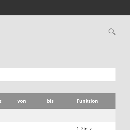
Rec
t
von
bis
Funktion
1. Stellv.