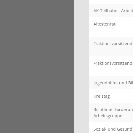
AK Teilhabe - Arbe
Ältestenrat
Fraktionsvorsitzend
Fraktionsvorsitzen
Jugendhilfe- und B
Kreistag
Richtlinie: Förderu
Arbeitsgruppe
Sozial- und Gesund