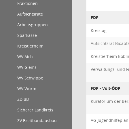
Fraktionen
Aufsichtsräte
FDP
Arbeitsgruppen
Kreistag
Sparkasse
Aufsichtsrat Bioab
Kreistierheim
Kreistierheim Böbli
WV Aich
WV Glems
Verwaltungs- und 
WV Schwippe
FDP - Volt-ÖDP
WV Würm
ZD.BB
Kuratorium der Ber
Sicherer Landkreis
AG-Jugendhilfeplan
ZV Breitbandausbau