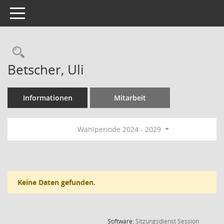
Toggle navigation
Rechercheauswahl
Betscher, Uli
Informationen
Mitarbeit
Wahlperiode 2024 - 2029
Keine Daten gefunden.
(Wird in
Software:
Sitzungsdienst
Session