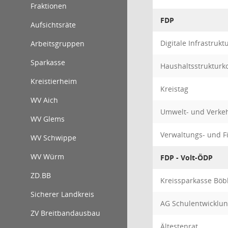
Fraktionen
FDP
Aufsichtsräte
Digitale Infrastruk
Arbeitsgruppen
Sparkasse
Haushaltsstrukturk
Kreistierheim
Kreistag
WV Aich
Umwelt- und Verke
WV Glems
Verwaltungs- und 
WV Schwippe
WV Würm
FDP - Volt-ÖDP
ZD.BB
Kreissparkasse Böb
Sicherer Landkreis
AG Schulentwicklun
ZV Breitbandausbau
Ältestenrat