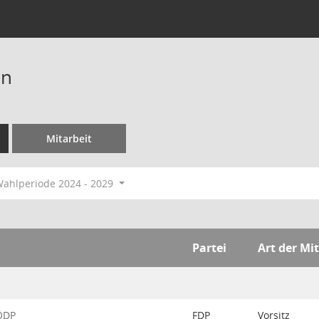
an
Mitarbeit
ahlperiode 2024 - 2029
Partei
Art der Mi
-ÖDP
FDP
Vorsitz