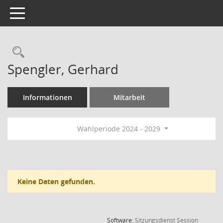
Toggle navigation
Rechercheauswahl
Spengler, Gerhard
Informationen
Mitarbeit
Wahlperiode 2024 - 2029
Keine Daten gefunden.
(Wird in
Software:
Sitzungsdienst
Session