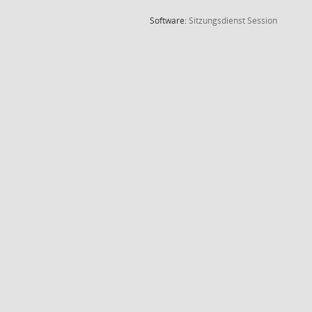
(Wird in
Software:
Sitzungsdienst
Session