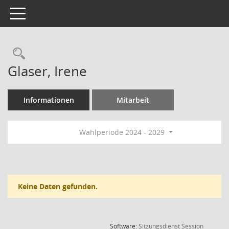
Toggle navigation
Rechercheauswahl
Glaser, Irene
Informationen
Mitarbeit
Wahlperiode 2024 - 2029
Keine Daten gefunden.
(Wird in
Software:
Sitzungsdienst
Session