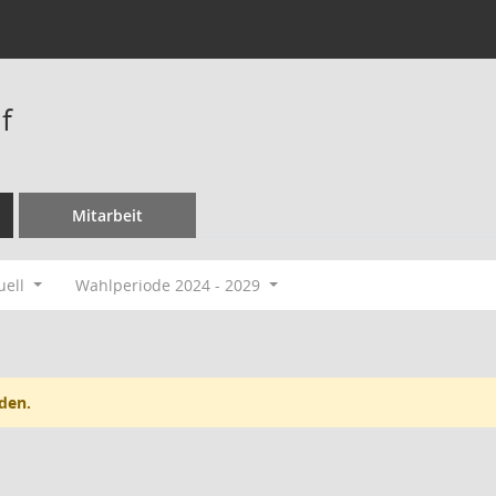
f
Mitarbeit
uell
Wahlperiode 2024 - 2029
den.