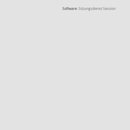
(Wird in
Software:
Sitzungsdienst
Session