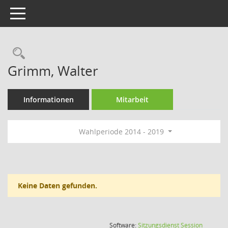
Toggle navigation
Rechercheauswahl
Grimm, Walter
Informationen
Mitarbeit
Wahlperiode 2014 - 2019
Keine Daten gefunden.
(Wird in
Software:
Sitzungsdienst
Session